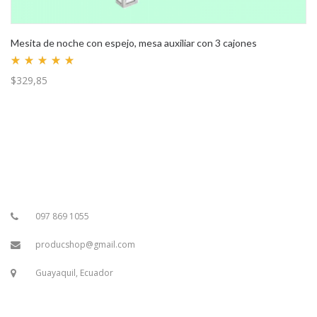
Mesita de noche con espejo, mesa auxiliar con 3 cajones
Valorado
$
329,85
con
5.00
de 5
097 869 1055
producshop@gmail.com
Guayaquil, Ecuador