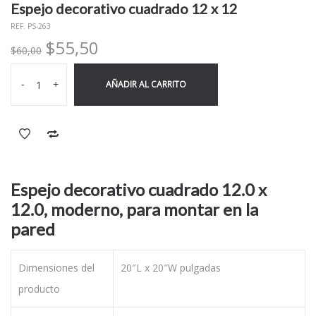
Espejo decorativo cuadrado 12 x 12
REF. PS-263
El
El
$
55,50
$
60,00
precio
precio
original
actual
-
+
AÑADIR AL CARRITO
era:
es:
$60,00.
$55,50.
Espejo decorativo cuadrado 12.0 x
12.0, moderno, para montar en la
pared
Dimensiones del
20″L x 20″W pulgadas
producto