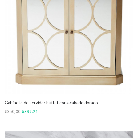
Gabinete de servidor buffet con acabado dorado
El
El
$
350,00
$
339,21
precio
precio
original
actual
era:
es:
$350,00.
$339,21.