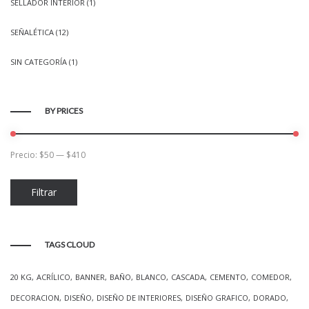
SELLADOR INTERIOR
(1)
SEÑALÉTICA
(12)
SIN CATEGORÍA
(1)
BY PRICES
Precio:
$50
—
$410
Precio
Precio
Filtrar
mínimo
máximo
TAGS CLOUD
20 KG
ACRÍLICO
BANNER
BAÑO
BLANCO
CASCADA
CEMENTO
COMEDOR
DECORACION
DISEÑO
DISEÑO DE INTERIORES
DISEÑO GRAFICO
DORADO