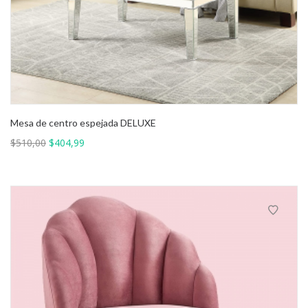
Mesa de centro espejada DELUXE
El
El
$
510,00
$
404,99
precio
precio
original
actual
era:
es:
$510,00.
$404,99.