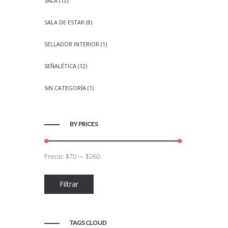
SALA
(12)
SALA DE ESTAR
(8)
SELLADOR INTERIOR
(1)
SEÑALÉTICA
(12)
SIN CATEGORÍA
(1)
BY PRICES
Precio:
$70
—
$260
Precio
Precio
Filtrar
mínimo
máximo
TAGS CLOUD