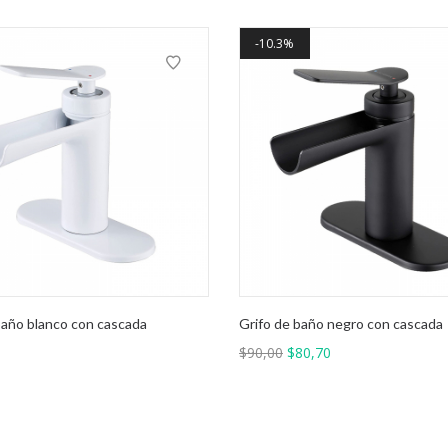
10.3%
baño blanco con cascada
Grifo de baño negro con cascada
El
El
$
90,00
$
80,70
precio
precio
original
actual
era:
es:
$90,00.
$80,70.