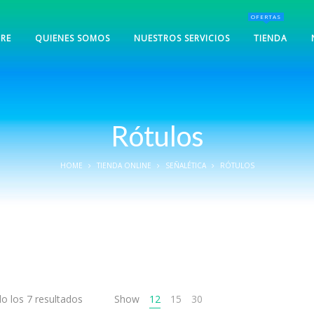
OFERTAS
RE
QUIENES SOMOS
NUESTROS SERVICIOS
TIENDA
Rótulos
HOME
TIENDA ONLINE
SEÑALÉTICA
RÓTULOS
o los 7 resultados
Show
12
15
30