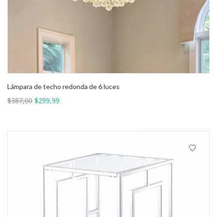
Lámpara de techo redonda de 6 luces
El
El
$
387,00
$
299,99
precio
precio
original
actual
era:
es:
$387,00.
$299,99.