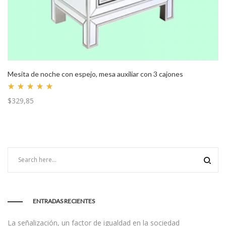
Mesita de noche con espejo, mesa auxiliar con 3 cajones
Valorado
$
329,85
con
5.00
de 5
ENTRADAS RECIENTES
La señalización, un factor de igualdad en la sociedad