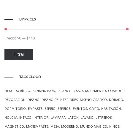
BY PRICES
Precio:
$0
—
$440
Precio
Precio
Filtrar
mínimo
máximo
TAGS CLOUD
20 KG
ACRÍLICO
BANNER
BAÑO
BLANCO
CASCADA
CEMENTO
COMEDOR
DECORACION
DISEÑO
DISEÑO DE INTERIORES
DISEÑO GRAFICO
DORADO
DORMITORIO
EMPASTE
ESPEJO
ESPEJOS
EVENTOS
GRIFO
HABITACIÓN
HOLCIM
INTACO
INTERIOR
LAMPARA
LATÓN
LAVABO
LETREROS
MAGNETICO
MAXIEMPASTE
MESA
MODERNO
MUNDO MAGICO
NIÑOS