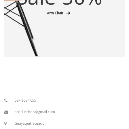
Arm Chair
097 869 1055
producshop@gmail.com
Guayaquil, Ecuador