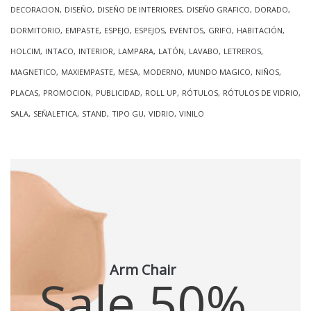
DECORACION
DISEÑO
DISEÑO DE INTERIORES
DISEÑO GRAFICO
DORADO
DORMITORIO
EMPASTE
ESPEJO
ESPEJOS
EVENTOS
GRIFO
HABITACIÓN
HOLCIM
INTACO
INTERIOR
LAMPARA
LATÓN
LAVABO
LETREROS
MAGNETICO
MAXIEMPASTE
MESA
MODERNO
MUNDO MAGICO
NIÑOS
PLACAS
PROMOCION
PUBLICIDAD
ROLL UP
RÓTULOS
RÓTULOS DE VIDRIO
SALA
SEÑALETICA
STAND
TIPO GU
VIDRIO
VINILO
Arm Chair
Sale 50%