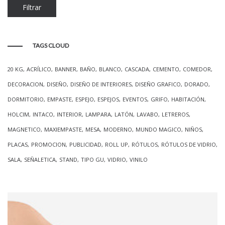
Precio
Precio
Filtrar
mínimo
máximo
TAGS CLOUD
20 KG
ACRÍLICO
BANNER
BAÑO
BLANCO
CASCADA
CEMENTO
COMEDOR
DECORACION
DISEÑO
DISEÑO DE INTERIORES
DISEÑO GRAFICO
DORADO
DORMITORIO
EMPASTE
ESPEJO
ESPEJOS
EVENTOS
GRIFO
HABITACIÓN
HOLCIM
INTACO
INTERIOR
LAMPARA
LATÓN
LAVABO
LETREROS
MAGNETICO
MAXIEMPASTE
MESA
MODERNO
MUNDO MAGICO
NIÑOS
PLACAS
PROMOCION
PUBLICIDAD
ROLL UP
RÓTULOS
RÓTULOS DE VIDRIO
SALA
SEÑALETICA
STAND
TIPO GU
VIDRIO
VINILO