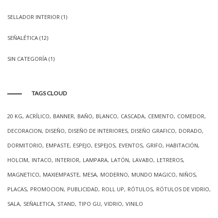
SELLADOR INTERIOR
(1)
SEÑALÉTICA
(12)
SIN CATEGORÍA
(1)
TAGS CLOUD
20 KG
ACRÍLICO
BANNER
BAÑO
BLANCO
CASCADA
CEMENTO
COMEDOR
DECORACION
DISEÑO
DISEÑO DE INTERIORES
DISEÑO GRAFICO
DORADO
DORMITORIO
EMPASTE
ESPEJO
ESPEJOS
EVENTOS
GRIFO
HABITACIÓN
HOLCIM
INTACO
INTERIOR
LAMPARA
LATÓN
LAVABO
LETREROS
MAGNETICO
MAXIEMPASTE
MESA
MODERNO
MUNDO MAGICO
NIÑOS
PLACAS
PROMOCION
PUBLICIDAD
ROLL UP
RÓTULOS
RÓTULOS DE VIDRIO
SALA
SEÑALETICA
STAND
TIPO GU
VIDRIO
VINILO