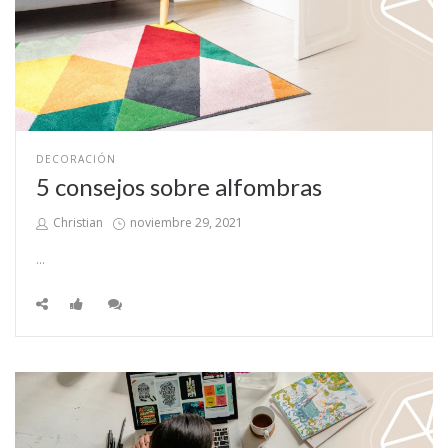
POSTED
DECORACIÓN
IN
5 consejos sobre alfombras
by
Posted
Christian
noviembre 29, 2021
on
…