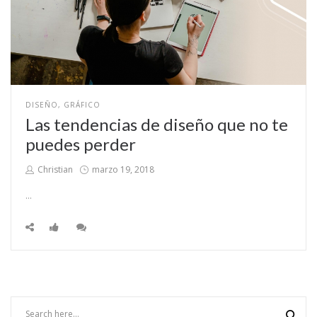
POSTED
DISEÑO
GRÁFICO
IN
Las tendencias de diseño que no te
puedes perder
by
Posted
Christian
marzo 19, 2018
on
…